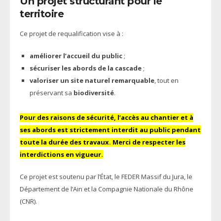
Un projet structurant pour le
territoire
Ce projet de requalification vise à :
améliorer l’accueil du public
;
sécuriser les abords de la cascade
;
valoriser un site naturel remarquable
, tout en
préservant sa
biodiversité
.
Pour des raisons de sécurité, l’accès au chantier et à
ses abords est strictement interdit au public pendant
toute la durée des travaux. Merci de respecter les
interdictions en vigueur.
Ce projet est soutenu par l’État, le FEDER Massif du Jura, le
Département de l’Ain et la Compagnie Nationale du Rhône
(CNR).