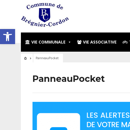
Ouvrir la barre d’outils
VIE COMMUNALE
VIE ASSOCIATIVE
PanneauPocket
PanneauPocket