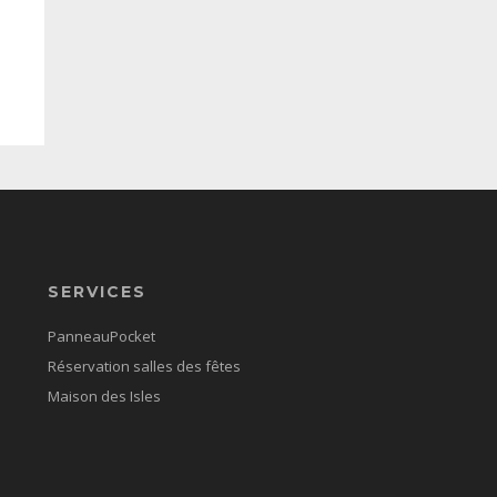
SERVICES
PanneauPocket
Réservation salles des fêtes
Maison des Isles